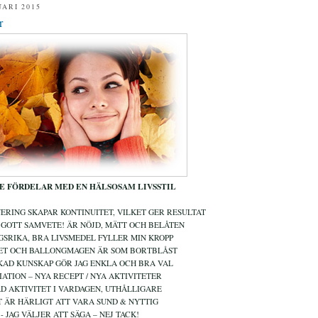
UARI 2015
r
E FÖRDELAR MED EN HÄLSOSAM LIVSSTIL
ERING SKAPAR KONTINUITET, VILKET GER RESULTAT
 GOTT SAMVETE! ÄR NÖJD, MÄTT OCH BELÅTEN
GSRIKA, BRA LIVSMEDEL FYLLER MIN KROPP
GET OCH BALLONGMAGEN ÄR SOM BORTBLÅST
KAD KUNSKAP GÖR JAG ENKLA OCH BRA VAL
RIATION – NYA RECEPT / NYA AKTIVITETER
AD AKTIVITET I VARDAGEN, UTHÅLLIGARE
T ÄR HÄRLIGT ATT VARA SUND & NYTTIG
- JAG VÄLJER ATT SÄGA – NEJ TACK!