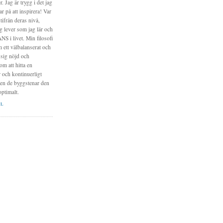
. Jag är trygg i det jag
r på att inspirera! Var
ifrån deras nivå,
g lever som jag lär och
NS i livet. Min filosofi
 ett välbalanserat och
 sig nöjd och
m att hitta en
r och kontinuerligt
pen de byggstenar den
optimalt.
IL