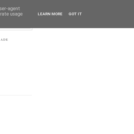
user-agent
erate usage
LEARN MORE
GOT IT
RADE