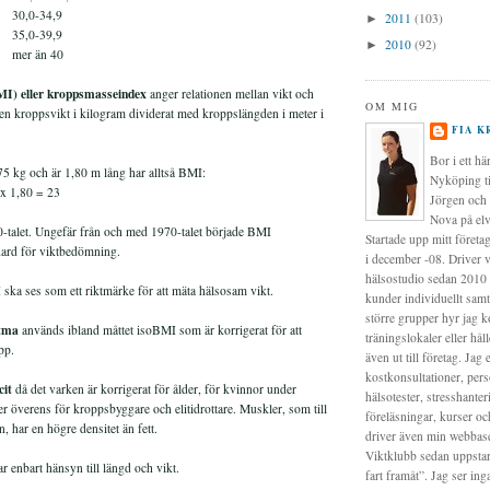
0,0-34,9
2011
(103)
►
5,0-39,9
2010
(92)
►
er än 40
I) eller kroppsmasseindex
anger relationen mellan vikt och
OM MIG
en kroppsvikt i kilogram dividerat med kroppslängden i meter i
FIA K
Bor i ett hä
5 kg och är 1,80 m lång har alltså BMI:
Nyköping t
 x 1,80 = 23
Jörgen och 
Nova på elv
talet. Ungefär från och med 1970-talet började BMI
Startade upp mitt företa
ndard för viktbedömning.
i december -08. Driver 
hälsostudio sedan 2010 
ka ses som ett riktmärke för att mäta hälsosam vikt.
kunder individuellt samt
större grupper hyr jag 
etma
används ibland måttet isoBMI som är korrigerat för att
träningslokaler eller håll
pp.
även ut till företag. Jag 
kostkonsultationer, pers
cit
då det varken är korrigerat för ålder, för kvinnor under
hälsotester, stresshanter
er överens för kroppsbyggare och elitidrottare. Muskler, som till
föreläsningar, kurser oc
n, har en högre densitet än fett.
driver även min webbas
Viktklubb sedan uppstart
r enbart hänsyn till längd och vikt.
fart framåt”. Jag ser ing