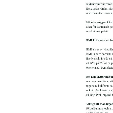
Kvinnor har normalt
lägre gränsvärden, sär
inte visar att en norma
Ett mer noggrant in
även för vältränade p
mycket kroppsfett.
BMI kritiseras av fle
BMI anses av vissa läg
BMI i undre normala r
lite övervikt inte är s
ett BMI på 25 för en pe
överlevnad. Den ideala
Ett kompletterande 
man om man även mäter 
utgörs av bukfetma så 
också mäta kvoten mell
En hög kvot (mycket f
Viktigt att man utgår
förutsättningar och arb
så bra som möjligt.