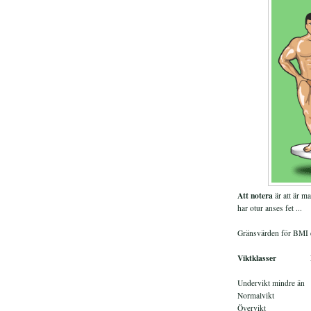
Att notera
är att är 
har otur anses fet ...
Gränsvärden för BMI 
Viktklasser
BM
Undervikt mindre än
Normalvikt 1
Övervikt 25