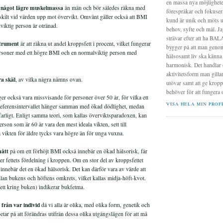
en massa nya möjligheter
 något lägre muskelmassa
än män och bör således räkna med
förespråkar och fokusera
skilt vid värden upp mot övervikt. Omvänt gäller också att BMI
kund är unik och möts ut
lviktig person är otränad.
behov, syfte och mål. Ja
strävar efter att ha BALA
strument
är att räkna ut andel kroppsfett i procent, vilket fungerar
bygger på att man genom
ersoner med ett högre BMI och en normalviktig person med
hälsosamt liv ska känna
harmonisk. Det handlar o
aktivitetsform man gilla
ra skäl
, av vilka några nämns ovan.
utövar samt att ge krop
behöver för att fungera 
er också vara missvisande för personer över 50 år, för vilka ett
VISA HELA MIN PROF
eferensintervallet hänger samman med ökad dödlighet, medan
å farligt. Enligt samma teori, som kallas överviktsparadoxen, kan
rson som är 60 år vara den mest ideala vikten, sett till
 vikten för äldre tycks vara högre än för unga vuxna.
mått
på om ett förhöjt BMI också innebär en ökad hälsorisk, får
fettets fördelning i kroppen. Om en stor del av kroppsfettet
innebär det en ökad hälsorisk. Det kan därför vara av värde att
an bukens och höftens omkrets, vilket kallas midja-höft-kvot.
ett kring buken) indikerar bukfetma.
 från var individ
då vi alla är olika, med olika form, genetik och
etar på att förändras utifrån dessa olika utgångslägen för att må