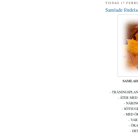
TISDAG 17 FEBR
Samlade fördela
SAMLAD
- TRÄNINGSPLAN
- ÄTER MED
- NÄRIN
- SÖTSU
- MED Ö
- VA
- ÖK
- DE