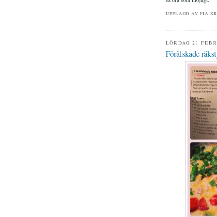
UPPLAGD AV
FIA K
LÖRDAG 21 FEBR
Förälskade räkstj