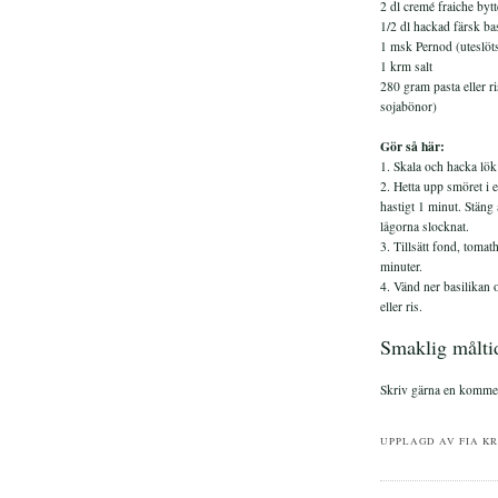
2 dl cremé fraiche bytt
1/2 dl hackad färsk bas
1 msk Pernod (uteslöt
1 krm salt
280 gram pasta eller ri
sojabönor)
Gör så här:
1. Skala och hacka lök 
2. Hetta upp smöret i 
hastigt 1 minut. Stäng 
lågorna slocknat.
3. Tillsätt fond, tomat
minuter.
4. Vänd ner basilikan 
eller ris.
Smaklig målti
Skriv gärna en komment
UPPLAGD AV
FIA K