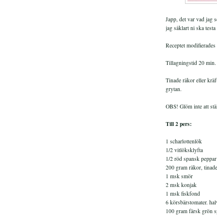
Japp, det var vad jag s
jag såklart ni ska test
Receptet modifierades 
Tillagningstid 20 min.
Tinade räkor eller kräf
grytan.
OBS! Glöm inte att stä
Till 2 pers:
1 scharlottenlök
1/2 vitlöksklyfta
1/2 röd spansk peppar
200 gram räkor, tinad
1 msk smör
2 msk konjak
1 msk fiskfond
6 körsbärstomater. ha
100 gram färsk grön sp