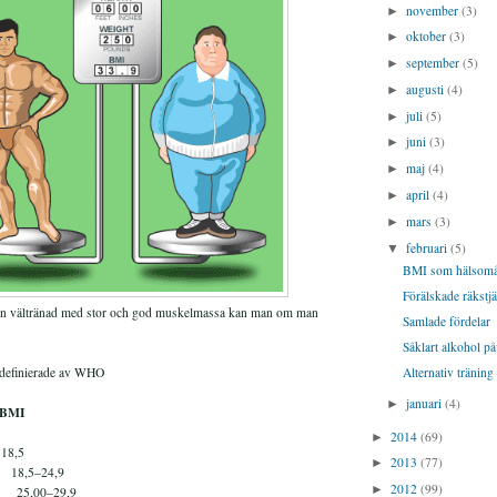
november
(3)
►
oktober
(3)
►
september
(5)
►
augusti
(4)
►
juli
(5)
►
juni
(3)
►
maj
(4)
►
april
(4)
►
mars
(3)
►
februari
(5)
▼
BMI som hälsomå
Förälskade räkstjär
man vältränad med stor och god muskelmassa kan man om man
Samlade fördelar
Såklart alkohol på
Alternativ träning
definierade av WHO
januari
(4)
►
I
2014
(69)
►
 18,5
2013
(77)
►
8,5–24,9
2012
(99)
►
,00–29,9