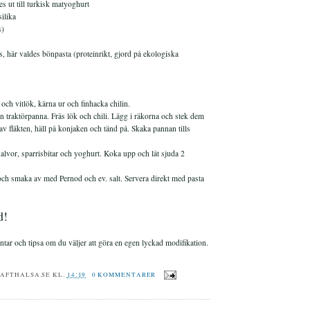
es ut till turkisk matyoghurt
ilika
s)
s, här valdes bönpasta (proteinrikt, gjord på ekologiska
och vitlök, kärna ur och finhacka chilin.
en traktörpanna. Fräs lök och chili. Lägg i räkorna och stek dem
av fläkten, häll på konjaken och tänd på. Skaka pannan tills
halvor, sparrisbitar och yoghurt. Koka upp och låt sjuda 2
och smaka av med Pernod och ev. salt. Servera direkt med pasta
d!
ar och tipsa om du väljer att göra en egen lyckad modifikation.
RAFTHALSA.SE
KL.
14:19
0 KOMMENTARER