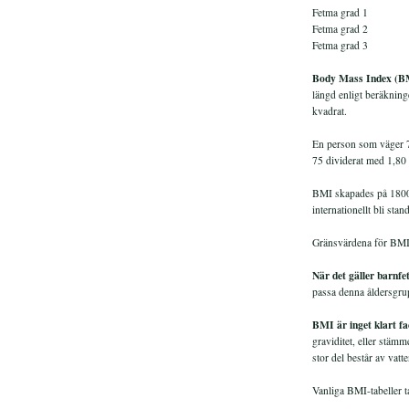
Fetma grad 1 3
Fetma grad 2 3
Fetma grad 3 m
Body Mass Index (BM
längd enligt beräkning
kvadrat.
En person som väger 7
75 dividerat med 1,80
BMI skapades på 1800-
internationellt bli sta
Gränsvärdena för BMI s
När det gäller barnf
passa denna åldersgru
BMI är inget klart fa
graviditet, eller stämm
stor del består av vatte
Vanliga BMI-tabeller ta