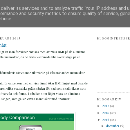
deliver its services and to analyze traffic. Your IP address and 
formance and security metrics to ensure quality of service, gen
 HÄLSA
abuse.
RUARI 2015
BLOGGINTRESSE
mått
kligt att man fortsätter envisas med att mäta BMI på de allmänna
lla människor, då de flesta vältränade blir överviktiga på ett
rhållandevis rättvisande riktmärke på icke tränandes människor.
tt för en person med en viss längd ökar BMI linjärt med ökande
raturen olika statistiska gränsvärden för vad som skall räknas som
 övervikt och fetma. I tabellen som följer visas de allmänna
anger, som gäller vuxna människor med ”normal”
BLOGGARKIV
2017
(4)
►
2016
(49)
►
2015
(48)
▼
december
(5)
►