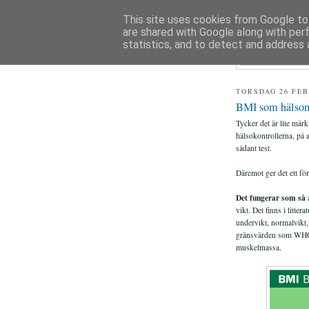
This site uses cookies from Google to 
are shared with Google along with per
FIAS
statistics, and to detect and address 
TORSDAG 26 FEB
BMI som hälso
Tycker det är lite mär
hälsokontrollerna, på a
sådant test.
Däremot ger det ett fö
Det fungerar som så
a
vikt. Det finns i litte
undervikt, normalvikt,
gränsvärden som WHO 
muskelmassa.