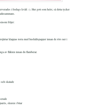
erverades i fredags kväll :-). Hur gott som helst, så detta tycker
a allesammans.
såsom följer:
tstjärtar klappas torra med hushållspapper innan de rörs ner i
nga av fläkten innan du flamberar.
e och skalade
lverade
arris, skuren i bitar