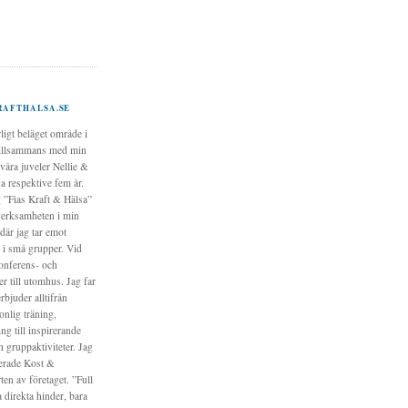
RAFTHALSA.SE
rligt beläget område i
illsammans med min
våra juveler Nellie &
a respektive fem år.
g ”Fias Kraft & Hälsa”
verksamheten i min
där jag tar emot
 i små grupper. Vid
konferens- och
er till utomhus. Jag far
erbjuder alltifrån
onlig träning,
ing till inspirerande
h gruppaktiviteter. Jag
erade Kost &
en av företaget. ”Full
a direkta hinder, bara