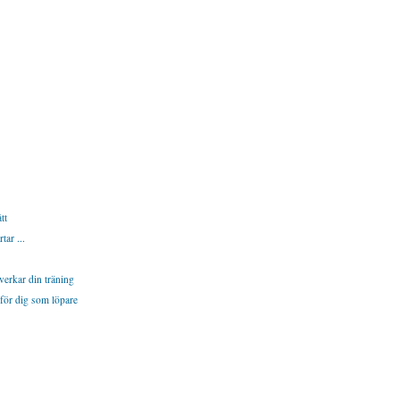
tt
tar ...
verkar din träning
 för dig som löpare