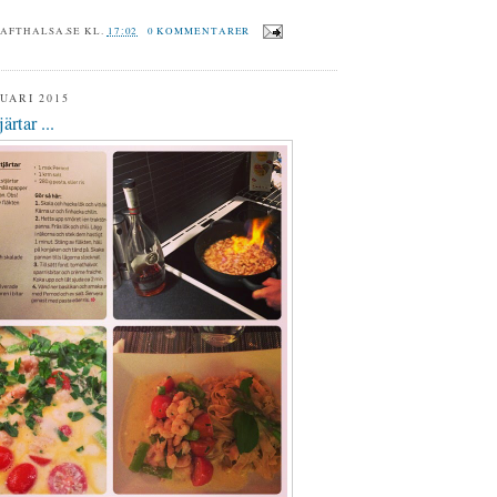
RAFTHALSA.SE
KL.
17:02
0 KOMMENTARER
UARI 2015
ärtar ...