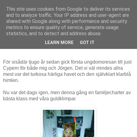
This site uses cookies from Google to deliver its services
Fias hälsa
and to analyze traffic. Your IP address and user-agent are
shared with Google along with performance and security
metrics to ensure quality of service, generate usage
statistics, and to detect and address abuse.
söndag 29 juni 2014
Ayia Napa, Cypern
LEARN MORE
GOT IT
För sisådär tjugo år sedan gick första ungdomsresan till just
Cypern för både mig och Jörgen. Det vi väl mindes allra
mest var det turkosa härliga havet och den självklart klarblå
himlen.
Nu var det dags igen, men denna gång en familjecharter av
bästa klass med våra guldklimpar.