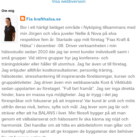
Visa webbversion
Om mig
Fia krafthalsa.se
Bor i ett härligt beläget område i Nyköping tillsammans med
min Jörgen och våra juveler Nellie & Nova på elva
respektive fem år. Startade upp mitt företag ”Fias Kraft &
Hälsa” i december -08. Driver verksamheten i min
hälsostudio sedan 2010 där jag tar emot kunder individuellt samt i
små grupper. Vid större grupper hyr jag konferens- och
träningslokaler eller håller till utomhus. Jag far även ut till företag.
Jag erbjuder alltifrån kostkonsultationer, personlig träning,
hälsotester, stresshantering till inspirerande föreläsningar, kurser och
gruppaktiviteter. Jag driver även min webbaserade Kost & Viktklubb
sedan uppstarten av företaget. ”Full fart framåt”. Jag ser inga direkta
hinder, bara en massa nya möjligheter. Jag är trygg i det jag
förespråkar och fokuserar på att inspirera! Var kund är unik och möts
utifrån deras nivå, behov, syfte och mål. Jag lever som jag lär och
strävar efter att ha BALANS i livet. Min filosofi bygger på att man
genom ett välbalanserat och hälsosamt liv ska känna sig nöjd och
harmonisk. Det handlar om att hitta en aktivitetsform man gillar och
kontinuerligt utövar samt att ge kroppen de byggstenar den behöver