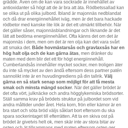
grädde. Även om de kan vara sockrade är innehållet av
antioxidanter så högt att de är bra att äta. Rödbetssallad kan
se olika ut på olika julbord. Ibland är majonnäs nedblandat
och då drar energiinnehållet iväg, men är det bara hackade
rödbetor med kanske lite lök är det ett utmärkt tillbehör. När
det gäller såser, majonnäsblandningar och liknande är det
lätt att bedöma energiinnehållet. Ofta känns det om det är
majonnäs i dem, men om det är ren olja kan det vara svårt
att smaka det.
Både hovmästarsås och gravlaxsås har en
hög halt olja och de kan gärna ätas
, men dränker du
maten med dem blir det ett för högt energiinnehåll.
Cumberlandsås innehåller mycket socker, men troligen äter
du inte så mycket av den ändå eftersom dess partner patén
sannolikt inte är en huvudingrediens på din tallrik.
Välj
gärna en så stark senap som möjligt för att få mesta
smak och minsta mängd socker
. När det gäller brödet är
det ofta vört, julknäcke och andra högglykemiska brödsorter.
Ställ samma krav på brödets struktur på julbordet som vid
andra måltider under året. Hela korn, frön eller kärnor är en
bra start och söta bröd väljs såklart bort eftersom du ska
spara sockerintaget till efterrätten. Att ta en skiva ost på
brödet är givetvis helt ok, men skär inte av stora bitar av
osten och ät tillsammans med maten eftersom osten ger