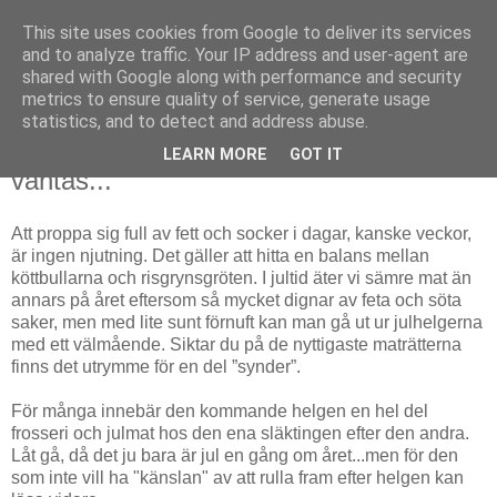
This site uses cookies from Google to deliver its services
Fias hälsa
and to analyze traffic. Your IP address and user-agent are
shared with Google along with performance and security
metrics to ensure quality of service, generate usage
statistics, and to detect and address abuse.
onsdag 22 december 2010
Nu är det jul igen och en massa mat
LEARN MORE
GOT IT
väntas...
Att proppa sig full av fett och socker i dagar, kanske veckor,
är ingen njutning. Det gäller att hitta en balans mellan
köttbullarna och risgrynsgröten. I jultid äter vi sämre mat än
annars på året eftersom så mycket dignar av feta och söta
saker, men med lite sunt förnuft kan man gå ut ur julhelgerna
med ett välmående. Siktar du på de nyttigaste maträtterna
finns det utrymme för en del ”synder”.
För många innebär den kommande helgen en hel del
frosseri och julmat hos den ena släktingen efter den andra.
Låt gå, då det ju bara är jul en gång om året...men för den
som inte vill ha "känslan" av att rulla fram efter helgen kan