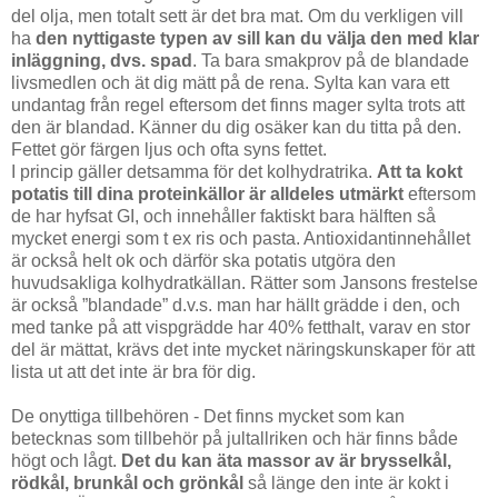
del olja, men totalt sett är det bra mat. Om du verkligen vill
ha
den nyttigaste typen av sill kan du välja den med klar
inläggning, dvs. spad
. Ta bara smakprov på de blandade
livsmedlen och ät dig mätt på de rena. Sylta kan vara ett
undantag från regel eftersom det finns mager sylta trots att
den är blandad. Känner du dig osäker kan du titta på den.
Fettet gör färgen ljus och ofta syns fettet.
I princip gäller detsamma för det kolhydratrika.
Att ta kokt
potatis till dina proteinkällor är alldeles utmärkt
eftersom
de har hyfsat GI, och innehåller faktiskt bara hälften så
mycket energi som t ex ris och pasta. Antioxidantinnehållet
är också helt ok och därför ska potatis utgöra den
huvudsakliga kolhydratkällan. Rätter som Jansons frestelse
är också ”blandade” d.v.s. man har hällt grädde i den, och
med tanke på att vispgrädde har 40% fetthalt, varav en stor
del är mättat, krävs det inte mycket näringskunskaper för att
lista ut att det inte är bra för dig.
De onyttiga tillbehören - Det finns mycket som kan
betecknas som tillbehör på jultallriken och här finns både
högt och lågt.
Det du kan äta massor av är brysselkål,
rödkål, brunkål och grönkål
så länge den inte är kokt i