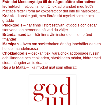
Från det Mest onyttiga till de något bättre alternativen...
Ischoklad
= fett och smör . Choklad blandad med 90%
mättade fetter i form av kokosfett gör det inte till hälsokost…
Knäck
– kanske gott, men förrädiskt mycket socker och
grädde
Plockgodis
– här finns i stort sett vanligt godis och det är
stor variation beroende på vad du väljer
Brända mandlar
– här finns åtminstone en liten bränd
”mandel”
Marsipan
– även om sockerhalten är hög innehåller den en
hel del mandelmassa
Chokladgodis
– det kan t.ex. vara chokladdoppade russin
och liknande och chokladen, särskilt den mörka, bidrar med
stora mängder antioxidanter
Ris á la Malta
– lika mycket mat som efterrätt