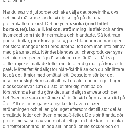
läsa vidare.
När du står vid julbordet och ska välja det proteinrika, dvs.
det mest mättande, är det viktigt att gå på de rena
proteinkällorna först. Det betyder
skinka (med fettet
bortskuret), lax, sill, kalkon, strömming, lutfisk
och andra
livsmedel som inte är nermalda och blandade. Så fort man
gör köttbullar, prinskorv, julkorv, paté blandar man nämligen
ner stora mängder fett i produkterna, fett som man inte blir av
med på annat sätt. När det blandas ut i charkprodukter syns
det inte men ger en ”god” smak och det är lätt att få i sig
alltför mycket mättade fetter om du äter dig mätt på korv och
paté. Mättat fett är dåligt för hjärt-/kärlhälsa och du blir lättare
fet på det jämför med omättat fett. Dessutom sänker det
insulinkänsligheten så att all mat du äter i princip ger högre
blodsockersvar. Om du istället äter dig mätt på de
förstnämnda kan du göra det utan dåligt samvete och det
behöver inte vara en sämre måltid än vid någon annan tid på
året. Att det finns ganska mycket fett även i laxen,
strömmingen och sillen gör inget eftersom det till stor del är
omättade fetter och även omega-3-fetter. De sistnämnda gör
precis motsatsen av vad mättat fett gör och de kan t o m öka
din fettförbränning. Inlagd sill innehåller lite socker och en