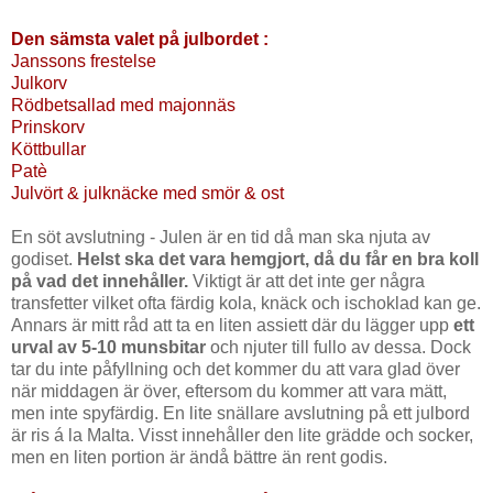
Den sämsta valet på julbordet :
Janssons frestelse
Julkorv
Rödbetsallad med majonnäs
Prinskorv
Köttbullar
Patè
Julvört & julknäcke med smör & ost
En söt avslutning - Julen är en tid då man ska njuta av
godiset.
Helst ska det vara hemgjort, då du får en bra koll
på vad det innehåller.
Viktigt är att det inte ger några
transfetter vilket ofta färdig kola, knäck och ischoklad kan ge.
Annars är mitt råd att ta en liten assiett där du lägger upp
ett
urval av 5-10 munsbitar
och njuter till fullo av dessa. Dock
tar du inte påfyllning och det kommer du att vara glad över
när middagen är över, eftersom du kommer att vara mätt,
men inte spyfärdig. En lite snällare avslutning på ett julbord
är ris á la Malta. Visst innehåller den lite grädde och socker,
men en liten portion är ändå bättre än rent godis.