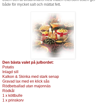
både för mycket salt och mättat fett.
Den bästa valet på julbordet:
Potatis
Inlagd sill
Kalkon & Skinka med stark senap
Gravad lax med en klick sås
Rödbetsallad utan majonnäs
Rödkål
1 x köttbulle
1 x prinskorv