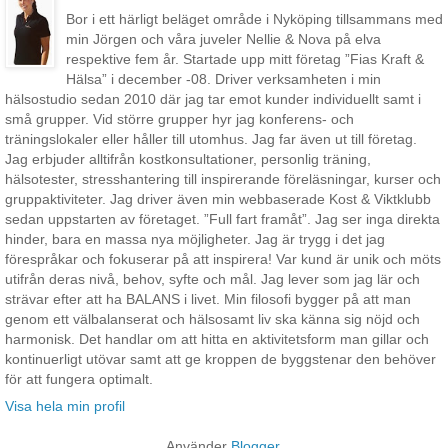
Bor i ett härligt beläget område i Nyköping tillsammans med
min Jörgen och våra juveler Nellie & Nova på elva
respektive fem år. Startade upp mitt företag ”Fias Kraft &
Hälsa” i december -08. Driver verksamheten i min
hälsostudio sedan 2010 där jag tar emot kunder individuellt samt i
små grupper. Vid större grupper hyr jag konferens- och
träningslokaler eller håller till utomhus. Jag far även ut till företag.
Jag erbjuder alltifrån kostkonsultationer, personlig träning,
hälsotester, stresshantering till inspirerande föreläsningar, kurser och
gruppaktiviteter. Jag driver även min webbaserade Kost & Viktklubb
sedan uppstarten av företaget. ”Full fart framåt”. Jag ser inga direkta
hinder, bara en massa nya möjligheter. Jag är trygg i det jag
förespråkar och fokuserar på att inspirera! Var kund är unik och möts
utifrån deras nivå, behov, syfte och mål. Jag lever som jag lär och
strävar efter att ha BALANS i livet. Min filosofi bygger på att man
genom ett välbalanserat och hälsosamt liv ska känna sig nöjd och
harmonisk. Det handlar om att hitta en aktivitetsform man gillar och
kontinuerligt utövar samt att ge kroppen de byggstenar den behöver
för att fungera optimalt.
Visa hela min profil
Använder
Blogger
.