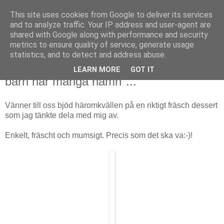
This site uses cookies from Google to deliver its services
Fias hälsa
and to analyze traffic. Your IP address and user-agent are
shared with Google along with performance and security
metrics to ensure quality of service, generate usage
statistics, and to detect and address abuse.
onsdag 13 juli 2011
Sorbet, Sorbetto eller Sorbeto - "kärt
LEARN MORE
GOT IT
barn har många namn"...
Vänner till oss bjöd häromkvällen på en riktigt fräsch dessert
som jag tänkte dela med mig av.
Enkelt, fräscht och mumsigt. Precis som det ska va:-)!