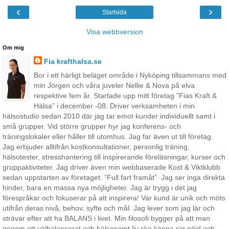
‹
›
Startsida
Visa webbversion
Om mig
Fia krafthalsa.se
Bor i ett härligt beläget område i Nyköping tillsammans med
min Jörgen och våra juveler Nellie & Nova på elva
respektive fem år. Startade upp mitt företag ”Fias Kraft &
Hälsa” i december -08. Driver verksamheten i min
hälsostudio sedan 2010 där jag tar emot kunder individuellt samt i
små grupper. Vid större grupper hyr jag konferens- och
träningslokaler eller håller till utomhus. Jag far även ut till företag.
Jag erbjuder alltifrån kostkonsultationer, personlig träning,
hälsotester, stresshantering till inspirerande föreläsningar, kurser och
gruppaktiviteter. Jag driver även min webbaserade Kost & Viktklubb
sedan uppstarten av företaget. ”Full fart framåt”. Jag ser inga direkta
hinder, bara en massa nya möjligheter. Jag är trygg i det jag
förespråkar och fokuserar på att inspirera! Var kund är unik och möts
utifrån deras nivå, behov, syfte och mål. Jag lever som jag lär och
strävar efter att ha BALANS i livet. Min filosofi bygger på att man
genom ett välbalanserat och hälsosamt liv ska känna sig nöjd och