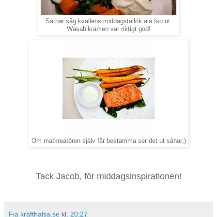
Så här såg kvällens middagstallrik alá Iso ut.
Wasabikrämen var riktigt god!
Om matkreatören själv får bestämma ser det ut såhär;)
Tack Jacob, för middagsinspirationen!
Fia krafthalsa.se
kl.
20:27