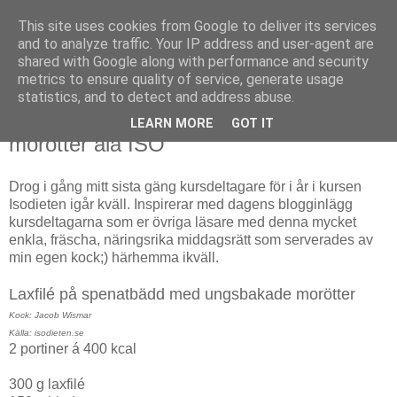
This site uses cookies from Google to deliver its services
Fias hälsa
and to analyze traffic. Your IP address and user-agent are
shared with Google along with performance and security
metrics to ensure quality of service, generate usage
statistics, and to detect and address abuse.
onsdag 23 oktober 2013
Laxfilé på spenatbädd med ugnsbakade
LEARN MORE
GOT IT
morötter alá ISO
Drog i gång mitt sista gäng kursdeltagare för i år i kursen
Isodieten igår kväll. Inspirerar med dagens blogginlägg
kursdeltagarna som er övriga läsare med denna mycket
enkla, fräscha, näringsrika middagsrätt som serverades av
min egen kock;) härhemma ikväll.
Laxfilé på spenatbädd med ungsbakade morötter
Kock: Jacob Wismar
Källa: isodieten.se
2 portiner á 400 kcal
300 g laxfilé