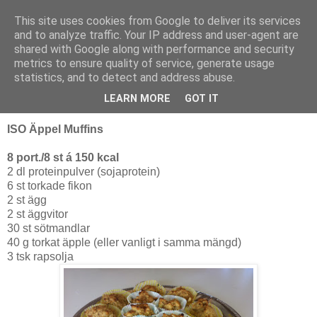
This site uses cookies from Google to deliver its services
Fias hälsa
and to analyze traffic. Your IP address and user-agent are
shared with Google along with performance and security
metrics to ensure quality of service, generate usage
statistics, and to detect and address abuse.
fredag 21 oktober 2011
Bjud på supersunda muffins i helgen...
LEARN MORE
GOT IT
ISO Äppel Muffins
8 port./8 st á 150 kcal
2 dl proteinpulver (sojaprotein)
6 st torkade fikon
2 st ägg
2 st äggvitor
30 st sötmandlar
40 g torkat äpple (eller vanligt i samma mängd)
3 tsk rapsolja