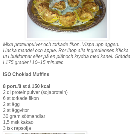
Mixa proteinpulver och torkade fikon. Vispa upp äggen.
Hacka mandel och äpple. Rör ihop alla ingredienser. Klicka
ut i bullformar eller på en plåt och krydda med kanel. Grädda
i 175 grader i 10–15 minuter.
ISO Choklad Muffins
8 port./8 st á 150 kcal
2 dl proteinpulver (sojaprotein)
6 st torkade fikon
2 st ägg
2 st äggvitor
30 gram sötmandlar
1,5 msk kakao
3 tsk rapsolja