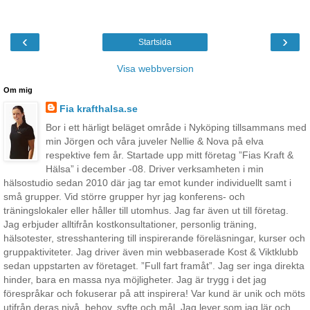
‹
›
Startsida
Visa webbversion
Om mig
Fia krafthalsa.se
Bor i ett härligt beläget område i Nyköping tillsammans med
min Jörgen och våra juveler Nellie & Nova på elva
respektive fem år. Startade upp mitt företag ”Fias Kraft &
Hälsa” i december -08. Driver verksamheten i min
hälsostudio sedan 2010 där jag tar emot kunder individuellt samt i
små grupper. Vid större grupper hyr jag konferens- och
träningslokaler eller håller till utomhus. Jag far även ut till företag.
Jag erbjuder alltifrån kostkonsultationer, personlig träning,
hälsotester, stresshantering till inspirerande föreläsningar, kurser och
gruppaktiviteter. Jag driver även min webbaserade Kost & Viktklubb
sedan uppstarten av företaget. ”Full fart framåt”. Jag ser inga direkta
hinder, bara en massa nya möjligheter. Jag är trygg i det jag
förespråkar och fokuserar på att inspirera! Var kund är unik och möts
utifrån deras nivå, behov, syfte och mål. Jag lever som jag lär och