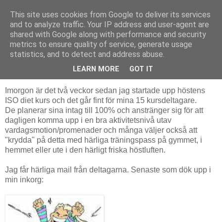
This site uses cookies from Google to deliver its services
Fias hälsa
and to analyze traffic. Your IP address and user-agent are
shared with Google along with performance and security
metrics to ensure quality of service, generate usage
statistics, and to detect and address abuse.
onsdag 12 oktober 2011
Glada tillrop efter 2 veckors ISO diet...
LEARN MORE
GOT IT
Imorgon är det två veckor sedan jag startade upp höstens
ISO diet kurs och det går fint för mina 15 kursdeltagare.
De planerar sina intag till 100% och anstränger sig för att
dagligen komma upp i en bra aktivitetsnivå utav
vardagsmotion/promenader och många väljer också att
"krydda" på detta med härliga träningspass på gymmet, i
hemmet eller ute i den härligt friska höstluften.
Jag får härliga mail från deltagarna. Senaste som dök upp i
min inkorg: