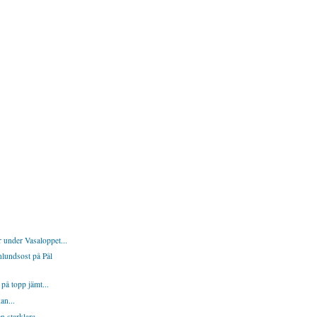
r under Vasaloppet...
lundsost på Pål
på topp jämt...
an...
 starklara...