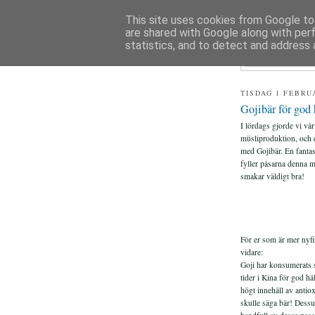
This site uses cookies from Google to 
are shared with Google along with per
FIAS
statistics, and to detect and address 
TISDAG 1 FEBRU
Gojibär för god h
I lördags gjorde vi vår
müsliproduktion, och
med Gojibär. En fantas
fyller påsarna denna m
smakar väldigt bra!
För er som är mer nyfi
vidare:
Goji har konsumerats
tider i Kina för god hä
högt innehåll av antiox
skulle säga bär! Dess