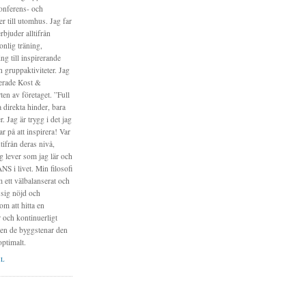
konferens- och
er till utomhus. Jag far
erbjuder alltifrån
onlig träning,
ing till inspirerande
h gruppaktiviteter. Jag
erade Kost &
en av företaget. ”Full
a direkta hinder, bara
. Jag är trygg i det jag
r på att inspirera! Var
ifrån deras nivå,
g lever som jag lär och
NS i livet. Min filosofi
 ett välbalanserat och
 sig nöjd och
m att hitta en
r och kontinuerligt
pen de byggstenar den
optimalt.
IL