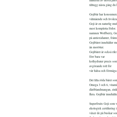
handfull av dessa passa
tilltugg nästa gång du 
Gojibär har konsumerat
välmående och livskraf
Goji är en naturlig mul
mest kompletta födor. 
namnen Wolfberry, Gou
på antioxidanter, främ
Gojibäret innehåller m
än morötter.
Gojibäret är också rik
förr bara var
kolhydrater precis som
avgörande roll för
vår hälsa och förmåga a
Det lilla röda bäret s
Omega 3 och 6, vitami
däriblandmangan, zink
flera. Gojibär innehål
Superfruits Goji som vi
ekologisk certifiering
växer de på buskar som