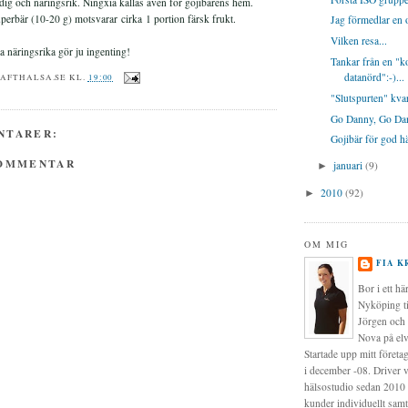
ig och näringsrik. Ningxia kallas även för gojibärens hem.
perbär (10-20 g) motsvarar cirka 1 portion färsk frukt.
Jag förmedlar en o
Vilken resa...
ra näringsrika gör ju ingenting!
Tankar från en "k
datanörd":-)...
RAFTHALSA.SE
KL.
19:00
"Slutspurten" kvar
Go Danny, Go Dan
NTARER:
Gojibär för god hä
KOMMENTAR
januari
(9)
►
2010
(92)
►
OM MIG
FIA K
Bor i ett hä
Nyköping t
Jörgen och 
Nova på elv
Startade upp mitt företa
i december -08. Driver 
hälsostudio sedan 2010 
kunder individuellt samt