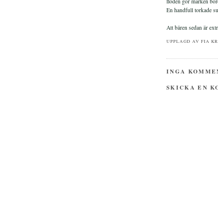
floden gör marken börd
En handfull torkade su
Att bären sedan är ext
UPPLAGD AV
FIA K
INGA KOMME
SKICKA EN 