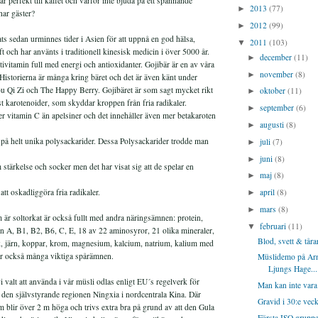
r perfekt till kaffet och varför inte bjuda på ett spännande
2013
(77)
►
har gäster?
2012
(99)
►
s sedan urminnes tider i Asien för att uppnå en god hälsa,
2011
(103)
▼
t och har använts i traditionell kinesisk medicin i över 5000 år.
december
(11)
►
tivitamin full med energi och antioxidanter. Gojibär är en av våra
november
(8)
►
Historierna är många kring bäret och det är även känt under
 Qi Zi och The Happy Berry. Gojibäret är som sagt mycket rikt
oktober
(11)
►
st karotenoider, som skyddar kroppen från fria radikaler.
september
(6)
►
er vitamin C än apelsiner och det innehåller även mer betakaroten
augusti
(8)
►
t på helt unika polysackarider. Dessa Polysackarider trodde man
juli
(7)
►
juni
(8)
►
 stärkelse och socker men det har visat sig att de spelar en
maj
(8)
►
april
(8)
tt oskadliggöra fria radikaler.
►
mars
(8)
►
om är soltorkat är också fullt med andra näringsämnen: protein,
februari
(11)
▼
n A, B1, B2, B6, C, E, 18 av 22 aminosyror, 21 olika mineraler,
Blod, svett & tåra
, järn, koppar, krom, magnesium, kalcium, natrium, kalium med
ler också många viktiga spårämnen.
Müslidemo på Arn
Ljungs Hage...
 valt att använda i vår müsli odlas enligt EU´s regelverk för
Man kan inte vara 
 i den självstyrande regionen Ningxia i nordcentrala Kina. Där
Gravid i 30:e veck
 blir över 2 m höga och trivs extra bra på grund av att den Gula
Första ISO gruppen