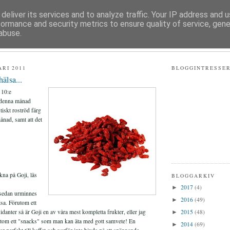
deliver its services and to analyze traffic. Your IP address and 
formance and security metrics to ensure quality of service, gen
 HÄLSA
abuse.
ARI 2011
BLOGGINTRESSE
älsa...
 10:e
 denna månad
tiskt roströd färg
ånad, samt att det
kna på Goji, läs
BLOGGARKIV
2017
(4)
►
 sedan urminnes
2016
(49)
►
lsa. Förutom ett
2015
(48)
idanter så är Goji en av våra mest kompletta frukter, eller jag
►
utom ett "snacks" som man kan äta med gott samvete! En
2014
(69)
►