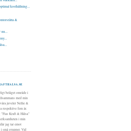
ptimal kosthållning...
ontorsråtta &
 nu...
ny...
lsa...
RAFTHALSA.SE
rligt beläget område i
illsammans med min
våra juveler Nellie &
a respektive fem år.
g ”Fias Kraft & Hälsa”
verksamheten i min
där jag tar emot
 i små grupper. Vid