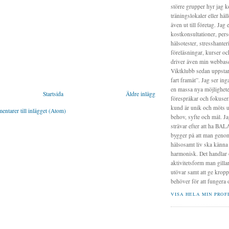
större grupper hyr jag 
träningslokaler eller håll
även ut till företag. Jag 
kostkonsultationer, pers
hälsotester, stresshanter
föreläsningar, kurser oc
driver även min webbas
Viktklubb sedan uppstart
fart framåt”. Jag ser ing
en massa nya möjligheter
Startsida
Äldre inlägg
förespråkar och fokusera
kund är unik och möts ut
ntarer till inlägget (Atom)
behov, syfte och mål. Ja
strävar efter att ha BALA
bygger på att man genom
hälsosamt liv ska känna
harmonisk. Det handlar o
aktivitetsform man gilla
utövar samt att ge krop
behöver för att fungera 
VISA HELA MIN PROF