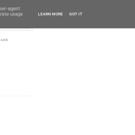
user-agent
erate usage
LEARN MORE
GOT IT
RADE