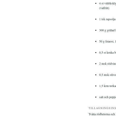
4 st vitlökskl
(valfritt)
1 tsk rapsolja
300 g grillad
50 g fetaost,
0,5 st kruka b
2 msk rödvin
0,5 msk olivo
1,5 krm torka
salt och pepp
TILLAGNINGSIN
Tvätta rödbetorna och 