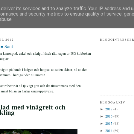
deliver its services and to analyze traffic. Your IP address and 
formance and security metrics to ensure quality of service, gen
 HÄLSA
abuse.
IL 2012
BLOGGINTRESSE
 = Sant
 en kanongod, enkel och riktigt fräsch rätt, tagen ur ISO kokboken
mig av.
någon på lunch i helgen och hoppas att solen skiner, så att den
 Mmmm...härliga tider till mötes!
att röbetor är så ljuvligt gott och det tillsammans med den
 annat bli än en härlig smakupplevelse.
BLOGGARKIV
lad med vinägrett och
2017
(4)
ckling
►
2016
(49)
►
2015
(48)
►
2014
(69)
►