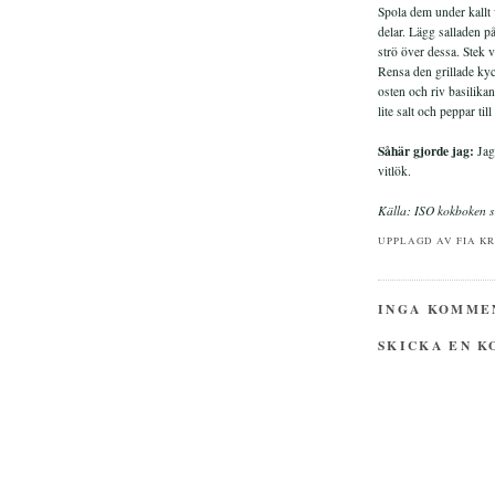
Spola dem under kallt v
delar. Lägg salladen p
strö över dessa. Stek vi
Rensa den grillade kyc
osten och riv basilikan
lite salt och peppar ti
Såhär gjorde jag:
Jag
vitlök.
Källa: ISO kokboken s
UPPLAGD AV
FIA K
INGA KOMME
SKICKA EN 