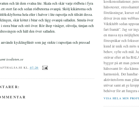
kostkonsultationer, pers
atten och låt dem svalna lite. Skala och skär varje rödbeta i fyra
hälsotester, stresshanter
å ett stort fat och sedan rödbetorna ovanpå. Skölj kikärtorna och
föreläsningar, kurser oc
tlöksklyftorna hela eller i halvor i lite rapsolja och tillsätt dessa.
driver även min webbas
klingen, skär köttet i bitar och lägg ovanpå salladen. Smula över
Viktklubb sedan uppstart
 i stora bitar och strö över. Rör ihop vinäger, olivolja, timjan och
fart framåt”. Jag ser ing
ll dressingen och häll den över salladen.
en massa nya möjligheter
förespråkar och fokusera
 använde kycklingfileér som jag stekte i rapsoljan och pressad
kund är unik och möts ut
behov, syfte och mål. Ja
strävar efter att ha BALA
amt isodieten.se
bygger på att man genom
RAFTHALSA.SE
KL.
07:20
hälsosamt liv ska känna
harmonisk. Det handlar o
aktivitetsform man gilla
utövar samt att ge krop
NTARER:
behöver för att fungera 
KOMMENTAR
VISA HELA MIN PROF