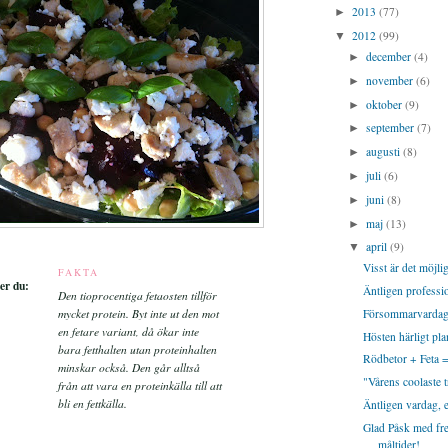
2013
(77)
►
2012
(99)
▼
december
(4)
►
november
(6)
►
oktober
(9)
►
september
(7)
►
augusti
(8)
►
juli
(6)
►
juni
(8)
►
maj
(13)
►
april
(9)
▼
Visst är det möjlig
FAKTA
er du:
Äntligen professio
Den tioprocentiga fetaosten tillför
Försommarvardag
mycket protein. Byt inte
ut den mot
en fetare variant, då ökar inte
Hösten härligt pla
bara fetthalten utan
proteinhalten
Rödbetor + Feta =
minskar också. Den går alltså
"Vårens coolaste 
från att vara en
proteinkälla till att
bli en fettkälla.
Äntligen vardag, el
Glad Påsk med fr
måltider!