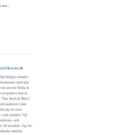
 stor...
RAFTHALSA.SE
rligt beläget område i
illsammans med min
våra juveler Nellie &
a respektive fem år.
g ”Fias Kraft & Hälsa”
verksamheten i min
där jag tar emot
 i små grupper. Vid
konferens- och
er till utomhus. Jag far
erbjuder alltifrån