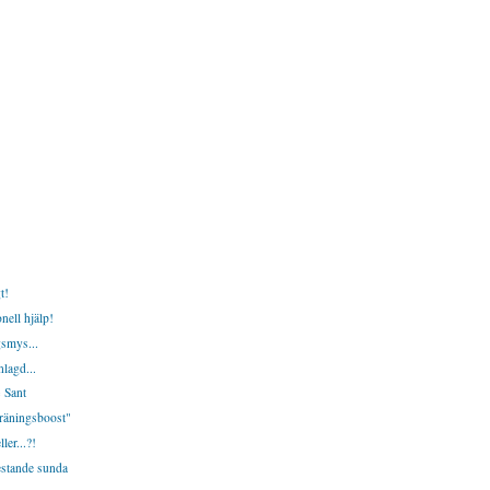
t!
nell hjälp!
smys...
nlagd...
 Sant
träningsboost"
ler...?!
estande sunda