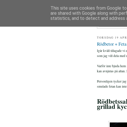
This site uses cookies from Google to 
are shared with Google along with per
FIAS
statistics, and to detect and address 
TORSDAG 19 APR
Rödbetor + Feta
Igår kväll tillagade vi
som jag vill dela med 
Varför inte bjuda hem 
kan avnjutas på altan.
Personligen tycker jag 
smulade fetan kan inte
Rödbetssal
grillad ky