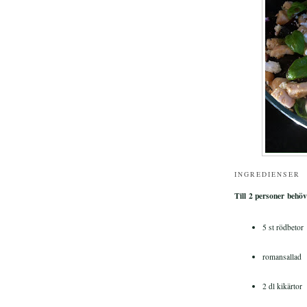
INGREDIENSER
Till 2 personer behöv
5 st rödbetor
romansallad
2 dl kikärtor