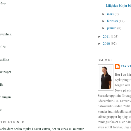
yftor
Lilltjejen börjar bli
mars
(9)
►
februari
(12)
►
januari
(8)
►
 kyckling
2011
(103)
►
2010
(92)
►
 10 %
asilika
OM MIG
FIA K
svinäger
Bor i ett hä
Nyköping t
lja
Jörgen och 
Nova på elv
Startade upp mitt företa
d timjan
i december -08. Driver 
hälsostudio sedan 2010 
ar
kunder individuellt samt
större grupper hyr jag 
träningslokaler eller håll
STRUKTIONER
även ut till företag. Jag 
koka dem sedan mjuka i saltat vatten, det tar cirka 40 minuter.