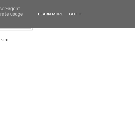
user-agent
erate usage
LEARN MORE
GOT IT
RADE