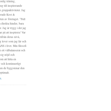
onlig träning,
ing till inspirerande
h gruppaktiviteter. Jag
erade Kost &
en av företaget. ”Full
a direkta hinder, bara
. Jag är trygg i det jag
r på att inspirera! Var
ifrån deras nivå,
g lever som jag lär och
NS i livet. Min filosofi
 ett välbalanserat och
 sig nöjd och
m att hitta en
r och kontinuerligt
pen de byggstenar den
optimalt.
IL